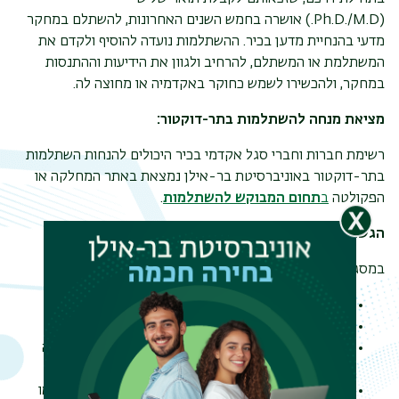
(Ph.D./M.D.) אושרה בחמש השנים האחרונות, להשתלם במחקר
מדעי בהנחיית מדען בכיר. ההשתלמות נועדה להוסיף ולקדם את
המשתלמת או המשתלם, להרחיב ולגוון את הידיעות וההתנסות
במחקר, ולהכשירו לשמש כחוקר באקדמיה או מחוצה לה.
מציאת מנחה להשתלמות בתר-דוקטור:
רשימת חברות וחברי סגל אקדמי בכיר היכולים להנחות השתלמות
בתר-דוקטור באוניברסיטת בר-אילן נמצאת באתר המחלקה או
הפקולטה
ב
תחום המבוקש להשתלמות
.
הגשת מועמדות להשתלמות בתר-דוקטור
במסגרת הגשת מועמדות בטופס הרישום חובה לצרף:
צילום תעודת זהות/דרכון
קורות חיים כולל רשימת פרסומים
אישור הסכמה בכתב של חבר סגל אקדמי, בדרגת מרצה
בכיר ומעלה, להיות מנחה להשתלמות בתר-דוקטור
אישור הגשת דיסרטציה או אישור זכאות לתואר שלישי או