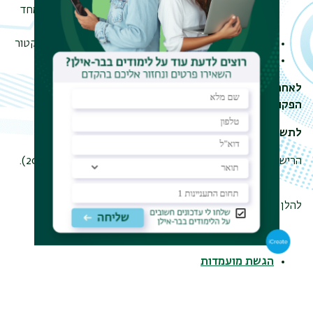
דיפלומה לתואר שלישי (המאוחר ביניהם)- ללא הגשת אחד
מהאישורים הללו ההרשמה לבתר דוקטור תבוטל.
חתימות מועמד/ת להשתלמות והמנחה על נוהל בתר-דוקטור
לפחות מכתב המלצה אחד.
לאחר אישור ראש המחלקה תועבר הבקשה לאישור דקן
הפקולטה הרלוונטית ו
המזכירות האקדמית
.
לתשומת לבך,
הרישום המקוון לבתר דוקטור פתוח לשנת תשפ"ז (2026–2027).
להלן קישורים רלוונטיים להגשת הבקשה (בעברית):
נוהל בתר-דוקטור
הגשת מועמדות