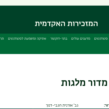
דילוג
דילוג
לתוכן
לתפריט
ניווט
העיקרי
ראשי
המזכירות האקדמית
סטודנטים
מדענים עולים
בתר-דוקטור
אתיקה ומשמעת לסטודנטים
תרג
מדור מלגות
ר:
גב' אורנית חגבי-דנוך