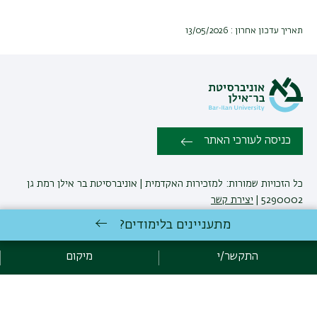
תאריך עדכון אחרון : 13/05/2026
כניסה לעורכי האתר
כל הזכויות שמורות: למזכירות האקדמית | אוניברסיטת בר אילן רמת גן
5290002 |
יצירת קשר
מתעניינים בלימודים?
פיתוח:
אגף תקשוב, אוניברסיטת בר-אילן
התקשר/י
מיקום
הצהרת נגישות
מדיניות פרטיות
אקדימה בר-אילן