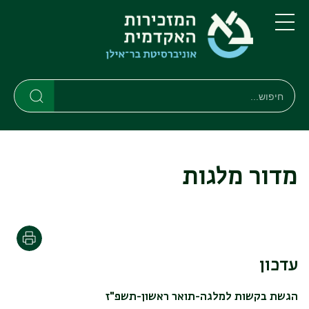
דילוג
דילוג
לתוכן
לתפריט
ניווט
העיקרי
תפריט
ראשי
חיפוש
חיפוש
חיפוש
מדור מלגות
הדפסה
עדכון
הגשת בקשות למלגה-תואר ראשון-תשפ"ז