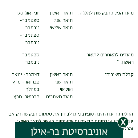
מועד הגשת הבקשות למלגה:
תואר ראשון:
יוני-אוגוסט
תואר שני:
ספטמבר-
תואר שלישי:
נובמבר
ספטמבר-
נובמבר
מועדים למאחרים לתואר
ספטמבר-
ראשון: *
נובמבר
קבלת תשובות:
תואר ראשון:
דצמבר- ינואר
תואר שני
פברואר- מרץ
ושלישי:
במהלך
מועד מאחרים:
פברואר-מרץ
החלטת הועדה הינה סופית. ניתן לבחון את סטטוס הבקשה רק אם
יוצגו מידע או נתונים חדשים ומשמעותיים באשר למצב האישי
והכלכלי, תוך שבועיים מיום קבלת מכתב התשובה.