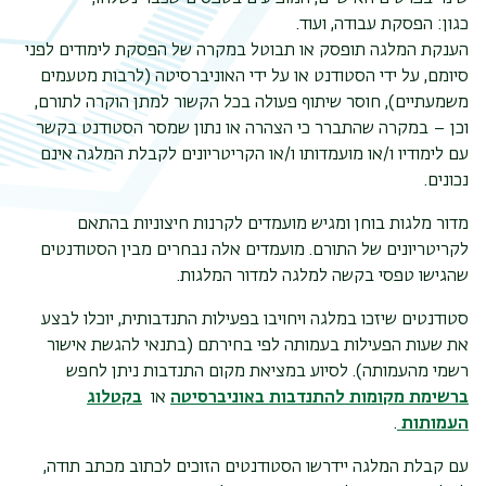
כגון: הפסקת עבודה, ועוד.
הענקת המלגה תופסק או תבוטל במקרה של הפסקת לימודים לפני
סיומם, על ידי הסטודנט או על ידי האוניברסיטה (לרבות מטעמים
משמעתיים), חוסר שיתוף פעולה בכל הקשור למתן הוקרה לתורם,
וכן – במקרה שהתברר כי הצהרה או נתון שמסר הסטודנט בקשר
עם לימודיו ו/או מועמדותו ו/או הקריטריונים לקבלת המלגה אינם
נכונים.
מדור מלגות בוחן ומגיש מועמדים לקרנות חיצוניות בהתאם
לקריטריונים של התורם. מועמדים אלה נבחרים מבין הסטודנטים
שהגישו טפסי בקשה למלגה למדור המלגות.
סטודנטים שיזכו במלגה ויחויבו בפעילות התנדבותית,
יוכלו לבצע
את שעות הפעילות בעמותה לפי בחירתם (בתנאי להגשת אישור
רשמי מהעמותה). לסיוע במציאת מקום התנדבות ניתן לחפש
ברשימת מקומות להתנדבות באוניברסיטה
או
בקטלוג
העמותות
.
עם קבלת המלגה יידרשו הסטודנטים הזוכים לכתוב מכתב תודה,