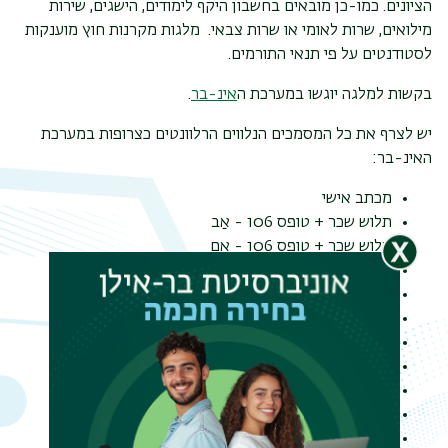
הציונים.
כמו-כן מובאים בחשבון היקף לימודים, הישגים, שירות
מילואים, שרות לאומי או שרות צבאי.
מלגות מקרנות חוץ מוענקות
לסטודנטים על פי תנאי התורמים.
בקשות למלגה יוגשו במערכת ה
אינ-בר
.
יש לצרף את כל המסמכים הנלווים הרלוונטים כצרופות במערכת
האינ-בר:
מכתב אישי
תלוש שכר + טופס 106 - אַב
תלוש שכר + טופס 106 - אֵם
תלוש שכר + טופס 106 - סטודנט
לעצמאיים: שומה שנתי
קצבאות ביטוח לאומי
צילום ת"ז וספח
מכתב מעובד סוציאלי או לשכת רווחה
דמי אבטלה
דמי מזונות
פנסיה