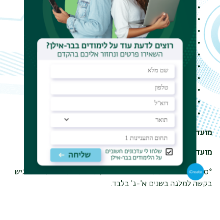
הכנסה אחרת
לנשואים: תלוש שכר + טופס 106 של בן/בת הזוג
שכ"ד מגורים במעונות
חוזה שכר דירה (כמשכיר או כשוכר או שניהם)
אישור עדכני על תשלום חודשי למשכנתה
הוצאות גנים/מעונות לילדים
הוצאות שכ"ל לישיבה/פנימיה
אישור על לימודים של אחים/ילדים
צילום רישיון רכב
תעודת שחרור ותעודת לוחם/תומך לחימה (אם יש).
מועד הגשה: יוני-אוגוסט.
מועד מאחרים: ספטמבר-נובמבר.
*סטודנטים במסלול השש-שנתי בפקולטה לרפואה רשאים להגיש
בקשה למלגה בשנים א'-ג' בלבד.