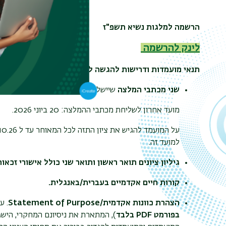
הרשמה למלגות נשיא תשפ"ז
לינק להרשמה
תנאי מועמדות ודרישות להגשה למלגת הנשיא:
שני מכתבי המלצה
שיישלחו ישירות ע"י הממליצים לדוא"
מועד אחרון לשליחת מכתבי ההמלצה: 20 ביוני 2026.
על המועמד להגיש את ציון התזה לכל המאוחר עד ל 12.10.26
למועד זה
.
גיליון ציונים תואר ראשון ותואר שני
כולל אישורי זכאו
קורות חיים אקדמיים בעברית/באנגלית.
הצהרת כוונות אקדמית/
of Purpose
Statement
. ע
בפורמט
PDF
בלבד
), המתארת את ניסיונם המחקרי, הישג