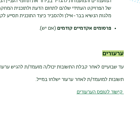
המועמדים והמועמדות להגדיר בבירור את תחומי העניין ה
של הפרויקט העתידי שלהם לתחום הדעת ולתוכנית המחקר ה
מלגות הנשיא בבר-אילן ולהסביר כיצד התוכנית תסייע לק
פרסומים אקדמיים קודמים
(אם יש).
ערעורים
עד שבועיים לאחר קבלת התשובות יכול/ה מועמד/ת להגיש ערעור
תשובות למועמד/ת לאחר ערעור ישלחו במייל.
קישור לטופס הערעורים